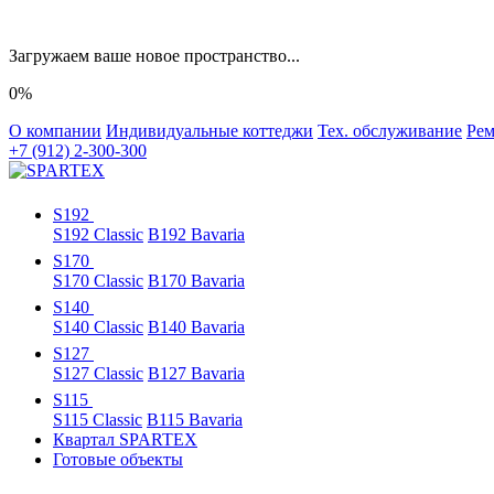
Загружаем ваше новое пространство...
0%
О компании
Индивидуальные коттеджи
Тех. обслуживание
Рем
+7 (912) 2-300-300
S192
S192 Classic
B192 Bavaria
S170
S170 Classic
B170 Bavaria
S140
S140 Classic
B140 Bavaria
S127
S127 Classic
B127 Bavaria
S115
S115 Classic
B115 Bavaria
Квартал SPARTEX
Готовые объекты