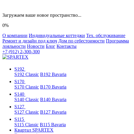
Загружаем ваше новое пространство...
0%
О компании
Индивидуальные коттеджи
Тех. обслуживание
Ремонт и дизайн под ключ
Дом по себестоимости
Программа
лояльности
Новости
Блог
Контакты
+7 (912) 2-300-300
S192
S192 Classic
B192 Bavaria
S170
S170 Classic
B170 Bavaria
S140
S140 Classic
B140 Bavaria
S127
S127 Classic
B127 Bavaria
S115
S115 Classic
B115 Bavaria
Квартал SPARTEX