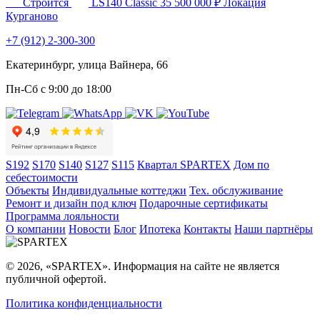
Строится
LS140 Classic
35 500 000 ₽
Локация
Курганово
+7 (912) 2-300-300
Екатеринбург, улица Вайнера, 66
Пн-Сб с 9:00 до 18:00
S192
S170
S140
S127
S115
Квартал SPARTEX
Дом по
себестоимости
Объекты
Индивидуальные коттеджи
Тех. обслуживание
Ремонт и дизайн под ключ
Подарочные сертификаты
Программа лояльности
О компании
Новости
Блог
Ипотека
Контакты
Наши партнёры
© 2026, «SPARTEX». Информация на сайте не является
публичной офертой.
Политика конфиденциальности