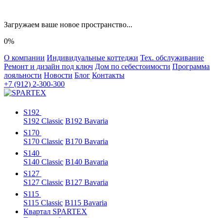
Загружаем ваше новое пространство...
0%
О компании
Индивидуальные коттеджи
Тех. обслуживание
Ремонт и дизайн под ключ
Дом по себестоимости
Программа
лояльности
Новости
Блог
Контакты
+7 (912) 2-300-300
S192
S192 Classic
B192 Bavaria
S170
S170 Classic
B170 Bavaria
S140
S140 Classic
B140 Bavaria
S127
S127 Classic
B127 Bavaria
S115
S115 Classic
B115 Bavaria
Квартал SPARTEX