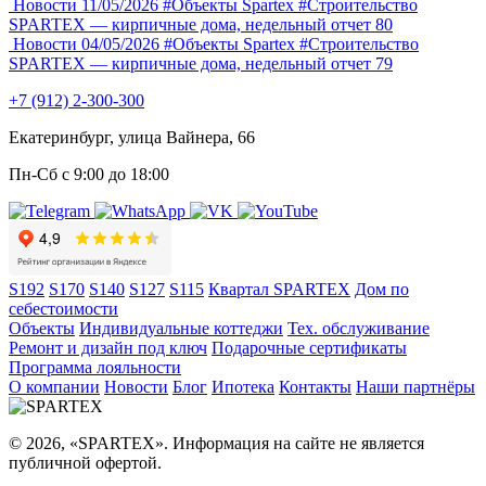
Новости
11/05/2026
#Объекты Spartex
#Строительство
SPARTEX — кирпичные дома, недельный отчет 80
Новости
04/05/2026
#Объекты Spartex
#Строительство
SPARTEX — кирпичные дома, недельный отчет 79
+7 (912) 2-300-300
Екатеринбург, улица Вайнера, 66
Пн-Сб с 9:00 до 18:00
S192
S170
S140
S127
S115
Квартал SPARTEX
Дом по
себестоимости
Объекты
Индивидуальные коттеджи
Тех. обслуживание
Ремонт и дизайн под ключ
Подарочные сертификаты
Программа лояльности
О компании
Новости
Блог
Ипотека
Контакты
Наши партнёры
© 2026, «SPARTEX». Информация на сайте не является
публичной офертой.