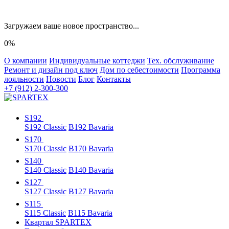
Загружаем ваше новое пространство...
0%
О компании
Индивидуальные коттеджи
Тех. обслуживание
Ремонт и дизайн под ключ
Дом по себестоимости
Программа
лояльности
Новости
Блог
Контакты
+7 (912) 2-300-300
S192
S192 Classic
B192 Bavaria
S170
S170 Classic
B170 Bavaria
S140
S140 Classic
B140 Bavaria
S127
S127 Classic
B127 Bavaria
S115
S115 Classic
B115 Bavaria
Квартал SPARTEX