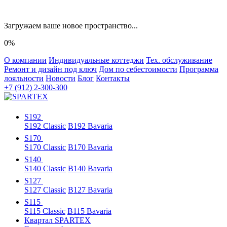
Загружаем ваше новое пространство...
0%
О компании
Индивидуальные коттеджи
Тех. обслуживание
Ремонт и дизайн под ключ
Дом по себестоимости
Программа
лояльности
Новости
Блог
Контакты
+7 (912) 2-300-300
S192
S192 Classic
B192 Bavaria
S170
S170 Classic
B170 Bavaria
S140
S140 Classic
B140 Bavaria
S127
S127 Classic
B127 Bavaria
S115
S115 Classic
B115 Bavaria
Квартал SPARTEX