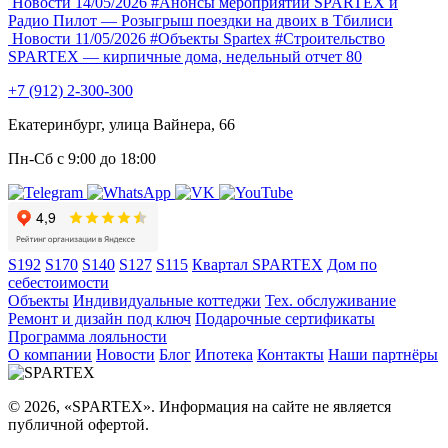
Новости
14/05/2026
#Анонсы мероприятий
SPARTEX и
Радио Пилот — Розыгрыш поездки на двоих в Тбилиси
Новости
11/05/2026
#Объекты Spartex
#Строительство
SPARTEX — кирпичные дома, недельный отчет 80
+7 (912) 2-300-300
Екатеринбург, улица Вайнера, 66
Пн-Сб с 9:00 до 18:00
S192
S170
S140
S127
S115
Квартал SPARTEX
Дом по
себестоимости
Объекты
Индивидуальные коттеджи
Тех. обслуживание
Ремонт и дизайн под ключ
Подарочные сертификаты
Программа лояльности
О компании
Новости
Блог
Ипотека
Контакты
Наши партнёры
© 2026, «SPARTEX». Информация на сайте не является
публичной офертой.