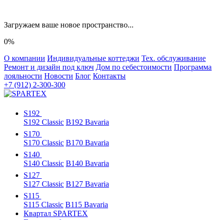
Загружаем ваше новое пространство...
0%
О компании
Индивидуальные коттеджи
Тех. обслуживание
Ремонт и дизайн под ключ
Дом по себестоимости
Программа
лояльности
Новости
Блог
Контакты
+7 (912) 2-300-300
S192
S192 Classic
B192 Bavaria
S170
S170 Classic
B170 Bavaria
S140
S140 Classic
B140 Bavaria
S127
S127 Classic
B127 Bavaria
S115
S115 Classic
B115 Bavaria
Квартал SPARTEX