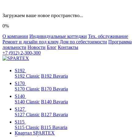
Загружаем ваше новое пространство...
0%
О компании
Индивидуальные коттеджи
Тех. обслуживание
Ремонт и дизайн под ключ
Дом по себестоимости
Программа
лояльности
Новости
Блог
Контакты
+7 (912) 2-300-300
S192
S192 Classic
B192 Bavaria
S170
S170 Classic
B170 Bavaria
S140
S140 Classic
B140 Bavaria
S127
S127 Classic
B127 Bavaria
S115
S115 Classic
B115 Bavaria
Квартал SPARTEX