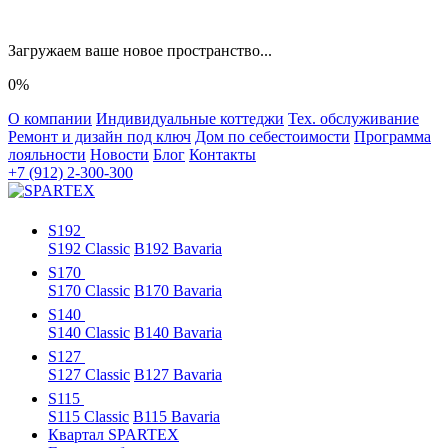
Загружаем ваше новое пространство...
0%
О компании
Индивидуальные коттеджи
Тех. обслуживание
Ремонт и дизайн под ключ
Дом по себестоимости
Программа
лояльности
Новости
Блог
Контакты
+7 (912) 2-300-300
S192
S192 Classic
B192 Bavaria
S170
S170 Classic
B170 Bavaria
S140
S140 Classic
B140 Bavaria
S127
S127 Classic
B127 Bavaria
S115
S115 Classic
B115 Bavaria
Квартал SPARTEX