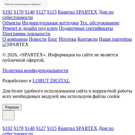
S192
S170
S140
S127
S115
Квартал SPARTEX
Дом по
себестоимости
Объекты
Индивидуальные коттеджи
Тех. обслуживание
Ремонт и дизайн под ключ
Подарочные сертификаты
Программа лояльности
О компании
Новости
Блог
Ипотека
Контакты
Наши партнёры
© 2026, «SPARTEX». Информация на сайте не является
публичной офертой.
Политика конфиденциальности
Разработано в
LOBUT DIGITAL
Для более удобного использования сайта и корректной работы
всех необходимых модулей мы используем файлы cookie
Хорошо
S192
S170
S140
S127
S115
Квартал SPARTEX
Дом по
себестоимости