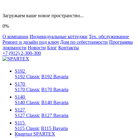
Загружаем ваше новое пространство...
0%
О компании
Индивидуальные коттеджи
Тех. обслуживание
Ремонт и дизайн под ключ
Дом по себестоимости
Программа
лояльности
Новости
Блог
Контакты
+7 (912) 2-300-300
S192
S192 Classic
B192 Bavaria
S170
S170 Classic
B170 Bavaria
S140
S140 Classic
B140 Bavaria
S127
S127 Classic
B127 Bavaria
S115
S115 Classic
B115 Bavaria
Квартал SPARTEX