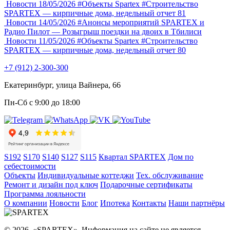
Новости
18/05/2026
#Объекты Spartex
#Строительство
SPARTEX — кирпичные дома, недельный отчет 81
Новости
14/05/2026
#Анонсы мероприятий
SPARTEX и
Радио Пилот — Розыгрыш поездки на двоих в Тбилиси
Новости
11/05/2026
#Объекты Spartex
#Строительство
SPARTEX — кирпичные дома, недельный отчет 80
+7 (912) 2-300-300
Екатеринбург, улица Вайнера, 66
Пн-Сб с 9:00 до 18:00
S192
S170
S140
S127
S115
Квартал SPARTEX
Дом по
себестоимости
Объекты
Индивидуальные коттеджи
Тех. обслуживание
Ремонт и дизайн под ключ
Подарочные сертификаты
Программа лояльности
О компании
Новости
Блог
Ипотека
Контакты
Наши партнёры
© 2026, «SPARTEX». Информация на сайте не является