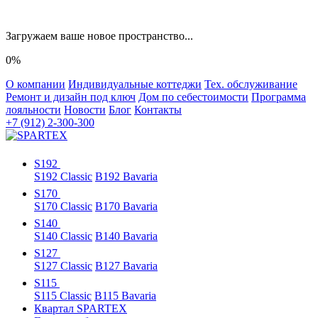
Загружаем ваше новое пространство...
0%
О компании
Индивидуальные коттеджи
Тех. обслуживание
Ремонт и дизайн под ключ
Дом по себестоимости
Программа
лояльности
Новости
Блог
Контакты
+7 (912) 2-300-300
S192
S192 Classic
B192 Bavaria
S170
S170 Classic
B170 Bavaria
S140
S140 Classic
B140 Bavaria
S127
S127 Classic
B127 Bavaria
S115
S115 Classic
B115 Bavaria
Квартал SPARTEX