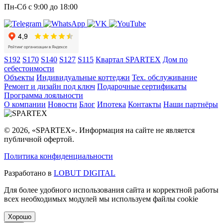
Пн-Сб с 9:00 до 18:00
S192
S170
S140
S127
S115
Квартал SPARTEX
Дом по
себестоимости
Объекты
Индивидуальные коттеджи
Тех. обслуживание
Ремонт и дизайн под ключ
Подарочные сертификаты
Программа лояльности
О компании
Новости
Блог
Ипотека
Контакты
Наши партнёры
© 2026, «SPARTEX». Информация на сайте не является
публичной офертой.
Политика конфиденциальности
Разработано в
LOBUT DIGITAL
Для более удобного использования сайта и корректной работы
всех необходимых модулей мы используем файлы cookie
Хорошо