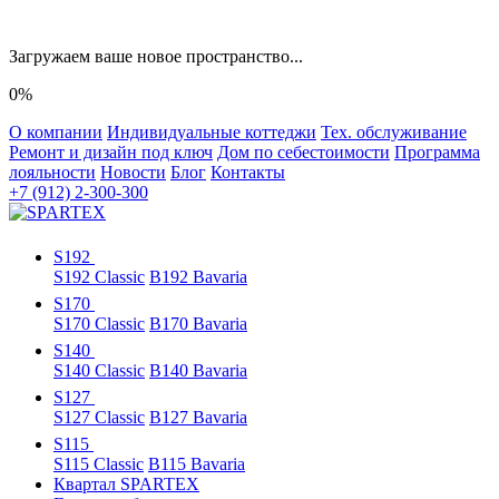
Загружаем ваше новое пространство...
0%
О компании
Индивидуальные коттеджи
Тех. обслуживание
Ремонт и дизайн под ключ
Дом по себестоимости
Программа
лояльности
Новости
Блог
Контакты
+7 (912) 2-300-300
S192
S192 Classic
B192 Bavaria
S170
S170 Classic
B170 Bavaria
S140
S140 Classic
B140 Bavaria
S127
S127 Classic
B127 Bavaria
S115
S115 Classic
B115 Bavaria
Квартал SPARTEX