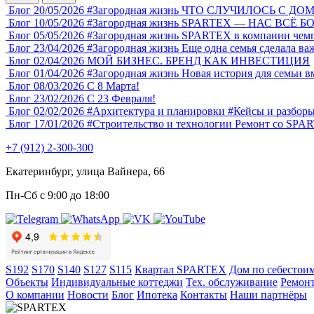
Блог
20/05/2026
#Загородная жизнь
ЧТО СЛУЧИЛОСЬ С ДОМ
Блог
10/05/2026
#Загородная жизнь
SPARTEX — НАС ВСЁ Б
Блог
05/05/2026
#Загородная жизнь
SPARTEX в компании чемп
Блог
23/04/2026
#Загородная жизнь
Еще одна семья сделала в
Блог
02/04/2026
МОЙ БИЗНЕС. БРЕНД КАК ИНВЕСТИЦИЯ
Блог
01/04/2026
#Загородная жизнь
Новая история для семьи 
Блог
08/03/2026
С 8 Марта!
Блог
23/02/2026
С 23 Февраля!
Блог
02/02/2026
#Архитектура и планировки
#Кейсы и разборы
Блог
17/01/2026
#Строительство и технологии
Ремонт со SPAR
+7 (912) 2-300-300
Екатеринбург, улица Вайнера, 66
Пн-Сб с 9:00 до 18:00
S192
S170
S140
S127
S115
Квартал SPARTEX
Дом по себестои
Объекты
Индивидуальные коттеджи
Тех. обслуживание
Ремонт
О компании
Новости
Блог
Ипотека
Контакты
Наши партнёры