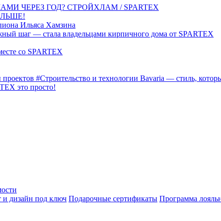
АМИ ЧЕРЕЗ ГОД? СТРОЙХЛАМ / SPARTEX
ОЛЬШЕ!
иона Ильяса Хамзина
ажный шаг — стала владельцами кирпичного дома от SPARTEX
вместе со SPARTEX
 проектов
#Строительство и технологии
Bavaria — стиль, кото
TEX это просто!
мости
 и дизайн под ключ
Подарочные сертификаты
Программа лояль