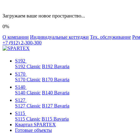
Загружаем ваше новое пространство...
0%
О компании
Индивидуальные коттеджи
Тех. обслуживание
Рем
+7 (912) 2-300-300
S192
S192 Classic
B192 Bavaria
S170
S170 Classic
B170 Bavaria
S140
S140 Classic
B140 Bavaria
S127
S127 Classic
B127 Bavaria
S115
S115 Classic
B115 Bavaria
Квартал SPARTEX
Готовые объекты