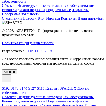
себестоимости
Объекты
Индивидуальные коттеджи
Тех. обслуживание
Ремонт и дизайн под ключ
Подарочные сертификаты
Программа лояльности
О компании
Новости
Блог
Ипотека
Контакты
Наши партнёры
© 2026, «SPARTEX». Информация на сайте не является
публичной офертой.
Политика конфиденциальности
Разработано в
LOBUT DIGITAL
Для более удобного использования сайта и корректной работы
всех необходимых модулей мы используем файлы cookie
Хорошо
S192
S170
S140
S127
S115
Квартал SPARTEX
Дом по
себестоимости
Объекты
Индивидуальные коттеджи
Тех. обслуживание
Ремонт и дизайн под ключ
Подарочные сертификаты
Программа лояльности
О компании
Новости
Блог
Ипотека