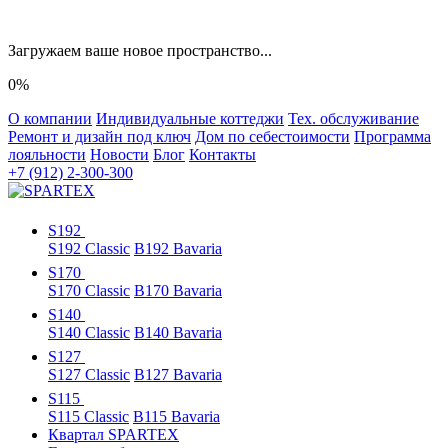
Загружаем ваше новое пространство...
0%
О компании
Индивидуальные коттеджи
Тех. обслуживание
Ремонт и дизайн под ключ
Дом по себестоимости
Программа
лояльности
Новости
Блог
Контакты
+7 (912) 2-300-300
S192
S192 Classic
B192 Bavaria
S170
S170 Classic
B170 Bavaria
S140
S140 Classic
B140 Bavaria
S127
S127 Classic
B127 Bavaria
S115
S115 Classic
B115 Bavaria
Квартал SPARTEX