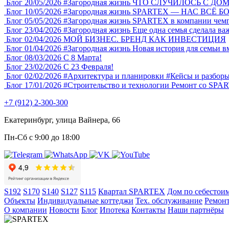
Блог
20/05/2026
#Загородная жизнь
ЧТО СЛУЧИЛОСЬ С ДОМ
Блог
10/05/2026
#Загородная жизнь
SPARTEX — НАС ВСЁ Б
Блог
05/05/2026
#Загородная жизнь
SPARTEX в компании чемп
Блог
23/04/2026
#Загородная жизнь
Еще одна семья сделала в
Блог
02/04/2026
МОЙ БИЗНЕС. БРЕНД КАК ИНВЕСТИЦИЯ
Блог
01/04/2026
#Загородная жизнь
Новая история для семьи 
Блог
08/03/2026
С 8 Марта!
Блог
23/02/2026
С 23 Февраля!
Блог
02/02/2026
#Архитектура и планировки
#Кейсы и разборы
Блог
17/01/2026
#Строительство и технологии
Ремонт со SPAR
+7 (912) 2-300-300
Екатеринбург, улица Вайнера, 66
Пн-Сб с 9:00 до 18:00
S192
S170
S140
S127
S115
Квартал SPARTEX
Дом по себестои
Объекты
Индивидуальные коттеджи
Тех. обслуживание
Ремонт
О компании
Новости
Блог
Ипотека
Контакты
Наши партнёры