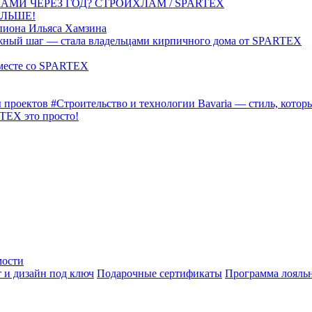
АМИ ЧЕРЕЗ ГОД? СТРОЙХЛАМ / SPARTEX
ОЛЬШЕ!
иона Ильяса Хамзина
ажный шаг — стала владельцами кирпичного дома от SPARTEX
вместе со SPARTEX
 проектов
#Строительство и технологии
Bavaria — стиль, кото
TEX это просто!
мости
 и дизайн под ключ
Подарочные сертификаты
Программа лояль