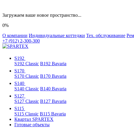
Загружаем ваше новое пространство...
0%
О компании
Индивидуальные коттеджи
Тех. обслуживание
Рем
+7 (912) 2-300-300
S192
S192 Classic
B192 Bavaria
S170
S170 Classic
B170 Bavaria
S140
S140 Classic
B140 Bavaria
S127
S127 Classic
B127 Bavaria
S115
S115 Classic
B115 Bavaria
Квартал SPARTEX
Готовые объекты