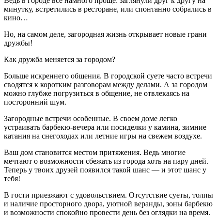
Ведь в городе все намного проще: заглянули друг к другу на
минутку, встретились в ресторане, или спонтанно собрались в
кино…
Но, на самом деле, загородная жизнь открывает новые грани
дружбы!
Как дружба меняется за городом?
Больше искреннего общения. В городской суете часто встречи
сводятся к коротким разговорам между делами. А за городом
можно глубже погрузиться в общение, не отвлекаясь на
посторонний шум.
Загородные встречи особенные. В своем доме легко
устраивать барбекю-вечера или посиделки у камина, зимние
катания на снегоходах или летние игры на свежем воздухе.
Ваш дом становится местом притяжения. Ведь многие
мечтают о возможности сбежать из города хоть на пару дней.
Теперь у твоих друзей появился такой шанс — и этот шанс у
тебя!
В гости приезжают с удовольствием. Отсутствие суеты, толпы
и наличие просторного двора, уютной веранды, зоны барбекю
и возможности спокойно провести день без оглядки на время.