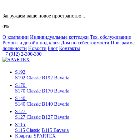
Загружаем ваше новое пространство...
0%
О компании
Индивидуальные коттеджи
Тех. обслуживание
Ремонт и дизайн под ключ
Дом по себестоимости
Программа
лояльности
Новости
Блог
Контакты
+7 (912) 2-300-300
S192
S192 Classic
B192 Bavaria
S170
S170 Classic
B170 Bavaria
S140
S140 Classic
B140 Bavaria
S127
S127 Classic
B127 Bavaria
S115
S115 Classic
B115 Bavaria
Квартал SPARTEX