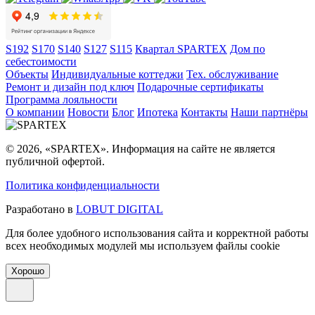
S192
S170
S140
S127
S115
Квартал SPARTEX
Дом по
себестоимости
Объекты
Индивидуальные коттеджи
Тех. обслуживание
Ремонт и дизайн под ключ
Подарочные сертификаты
Программа лояльности
О компании
Новости
Блог
Ипотека
Контакты
Наши партнёры
© 2026, «SPARTEX». Информация на сайте не является
публичной офертой.
Политика конфиденциальности
Разработано в
LOBUT DIGITAL
Для более удобного использования сайта и корректной работы
всех необходимых модулей мы используем файлы cookie
Хорошо