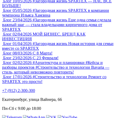
Блог
10/05/2026
#Загородная жизнь
SPARTEX — НАС ВСЁ
БОЛЬШЕ!
Блог
05/05/2026
#Загородная жизнь
SPARTEX в компании
чемпиона Ильяса Хамзина
Блог
23/04/2026
#Загородная жизнь
Еще одна семья сделала
важный шаг — стала владельцами кирпичного дома от
SPARTEX
Блог
02/04/2026
МОЙ БИЗНЕС. БРЕНД КАК
ИНВЕСТИЦИЯ
Блог
01/04/2026
#Загородная жизнь
Новая история для семьи
вместе со SPARTEX
Блог
08/03/2026
С 8 Марта!
Блог
23/02/2026
С 23 Февраля!
Блог
02/02/2026
#Архитектура и планировки
#Кейсы и
разборы проектов
#Строительство и технологии
Bavaria —
стиль, который невозможно повторить!
Блог
17/01/2026
#Строительство и технологии
Ремонт со
SPARTEX это просто!
+7 (912) 2-300-300
Екатеринбург, улица Вайнера, 66
Пн-Сб с 9:00 до 18:00